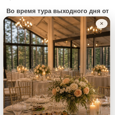
Во время тура выходного дня от
2- х до 4-х суток, вы можете
×
пользоваться услугами
санатория с 50% скидкой:
Бассейн. Сауна. Прокат (велосипеды, самокаты,
лыжи, коньки, спортивный инвентарь);
Медицинские услуги:
души, ванны, парофитобочка,
инфракрасная сауна, ароматерапия, соляная пещера.
Ежедневно для вас работает:
уютное кафе,
библиотека, кинозал.
Дополнительно можно записаться по телефону
+7 952 889 78 95 на услуги:
Оздоровительный массаж.
Маникюр. Педикюр.
Прейскурант -смотри на сайте в разделе
"Прейскуранты".